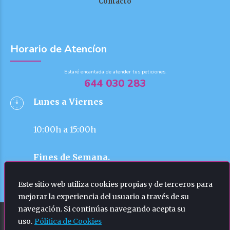
Contacto
Horario de Atencíon
Estaré encantada de atender tus peticiones.
644 030 283
Lunes a Viernes
10:00h a 15:00h
Fines de Semana.
Este sitio web utiliza cookies propias y de terceros para
No disponible.
mejorar la experiencia del usuario a través de su
navegación. Si continúas navegando acepta su
Copyright by Deyja Solutions ©2023. Todos los
uso.
Pólitica de Cookies
derechos reservados.